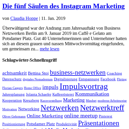
Die fünf Säulen des Instagram Marketing
von
Claudia Hoppe
|
11. Jan. 2019
Überwältigend war der Andrang zum Jahresauftakt von Business
Netzwerken Berlin am 9. Januar 2019 im Caffè e Gelato am
Potsdamer Platz. Gut 40 Unternehmerinnen und Unternehmer hatten
sich an diesem grauen und nassen Mittwochvormittag eingefunden,
um gemeinsam zu...
mehr lesen
Schlagwörter-Schnellzugriff
business-netzwerken
achtsamkeit
Bettina Stoi
Coaching
Datenschutz
Digitalisierung
Entspannung
Facebook
digitales Nomadentum
Flirting
Impulsvortrag
impuls
Florian Caspers
Home Office
Kommunikation
Jahresplanung
Jolanta Schaefer
Kaffeerösterei
Marketing
Kooperation
Kreuzberg
Kurzvorstellung
Mindset
moderne Arbeitsweise
Netzwerktreff
Netzwerken
Networking
Motivation
online meetup
Online Marketing
Pinterest
Oliver Gehrmann
Präsentationen
Potsdamer Platz
Positionierung
Produktivität