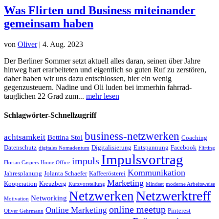
Was Flirten und Business miteinander
gemeinsam haben
von
Oliver
|
4. Aug. 2023
Der Berliner Sommer setzt aktuell alles daran, seinen über Jahre
hinweg hart erarbeiteten und eigentlich so guten Ruf zu zerstören,
daher haben wir uns dazu entschlossen, hier ein wenig
gegenzusteuern. Nadine und Oli luden bei immerhin fahrrad-
tauglichen 22 Grad zum...
mehr lesen
Schlagwörter-Schnellzugriff
business-netzwerken
achtsamkeit
Bettina Stoi
Coaching
Datenschutz
Digitalisierung
Entspannung
Facebook
digitales Nomadentum
Flirting
Impulsvortrag
impuls
Florian Caspers
Home Office
Kommunikation
Jahresplanung
Jolanta Schaefer
Kaffeerösterei
Marketing
Kooperation
Kreuzberg
Kurzvorstellung
Mindset
moderne Arbeitsweise
Netzwerktreff
Netzwerken
Networking
Motivation
online meetup
Online Marketing
Pinterest
Oliver Gehrmann