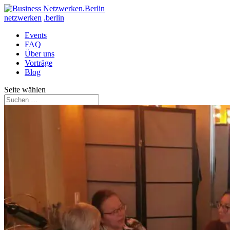
netzwerken
.berlin
Events
FAQ
Über uns
Vorträge
Blog
Seite wählen