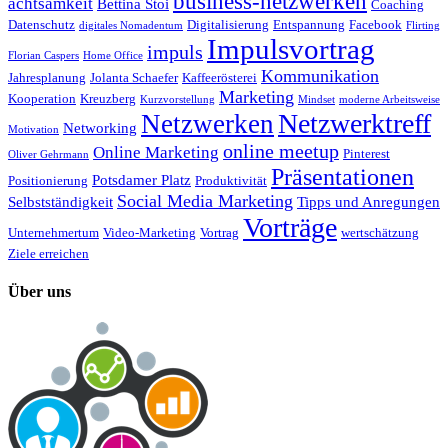
business-netzwerken
achtsamkeit
Bettina Stoi
Coaching
Datenschutz
Digitalisierung
Entspannung
Facebook
digitales Nomadentum
Flirting
Impulsvortrag
impuls
Florian Caspers
Home Office
Kommunikation
Jahresplanung
Jolanta Schaefer
Kaffeerösterei
Marketing
Kooperation
Kreuzberg
Kurzvorstellung
Mindset
moderne Arbeitsweise
Netzwerktreff
Netzwerken
Networking
Motivation
online meetup
Online Marketing
Pinterest
Oliver Gehrmann
Präsentationen
Potsdamer Platz
Positionierung
Produktivität
Social Media Marketing
Selbstständigkeit
Tipps und Anregungen
Vorträge
Unternehmertum
Video-Marketing
Vortrag
wertschätzung
Ziele erreichen
Über uns