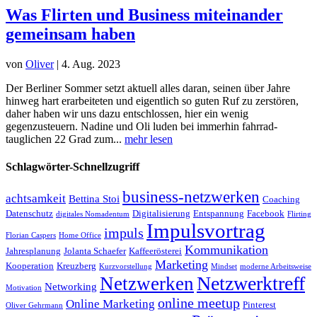
Was Flirten und Business miteinander
gemeinsam haben
von
Oliver
|
4. Aug. 2023
Der Berliner Sommer setzt aktuell alles daran, seinen über Jahre
hinweg hart erarbeiteten und eigentlich so guten Ruf zu zerstören,
daher haben wir uns dazu entschlossen, hier ein wenig
gegenzusteuern. Nadine und Oli luden bei immerhin fahrrad-
tauglichen 22 Grad zum...
mehr lesen
Schlagwörter-Schnellzugriff
business-netzwerken
achtsamkeit
Bettina Stoi
Coaching
Datenschutz
Digitalisierung
Entspannung
Facebook
digitales Nomadentum
Flirting
Impulsvortrag
impuls
Florian Caspers
Home Office
Kommunikation
Jahresplanung
Jolanta Schaefer
Kaffeerösterei
Marketing
Kooperation
Kreuzberg
Kurzvorstellung
Mindset
moderne Arbeitsweise
Netzwerktreff
Netzwerken
Networking
Motivation
online meetup
Online Marketing
Pinterest
Oliver Gehrmann