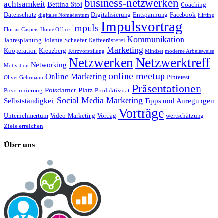
business-netzwerken
achtsamkeit
Bettina Stoi
Coaching
Datenschutz
Digitalisierung
Entspannung
Facebook
digitales Nomadentum
Flirting
Impulsvortrag
impuls
Florian Caspers
Home Office
Kommunikation
Jahresplanung
Jolanta Schaefer
Kaffeerösterei
Marketing
Kooperation
Kreuzberg
Kurzvorstellung
Mindset
moderne Arbeitsweise
Netzwerktreff
Netzwerken
Networking
Motivation
online meetup
Online Marketing
Pinterest
Oliver Gehrmann
Präsentationen
Potsdamer Platz
Positionierung
Produktivität
Social Media Marketing
Selbstständigkeit
Tipps und Anregungen
Vorträge
Unternehmertum
Video-Marketing
Vortrag
wertschätzung
Ziele erreichen
Über uns