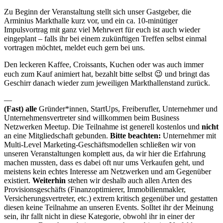
Zu Beginn der Veranstaltung stellt sich unser Gastgeber, die
Arminius Markthalle kurz vor, und ein ca. 10-minütiger
Impulsvortrag mit ganz viel Mehrwert für euch ist auch wieder
eingeplant – falls ihr bei einem zukünftigen Treffen selbst einmal
vortragen möchtet, meldet euch gern bei uns.
Den leckeren Kaffee, Croissants, Kuchen oder was auch immer
euch zum Kauf animiert hat, bezahlt bitte selbst 😉 und bringt das
Geschirr danach wieder zum jeweiligen Markthallenstand zurück.
—
(Fast) alle
Gründer*innen, StartUps, Freiberufler, Unternehmer und
Unternehmensvertreter sind willkommen beim Business
Netzwerken Meetup. Die Teilnahme ist generell kostenlos und
nicht
an eine Mitgliedschaft gebunden.
Bitte beachten:
Unternehmer mit
Multi-Level Marketing-Geschäftsmodellen schließen wir von
unseren Veranstaltungen komplett aus, da wir hier die Erfahrung
machen mussten, dass es dabei oft nur ums Verkaufen geht, und
meistens kein echtes Interesse am Netzwerken und am Gegenüber
existiert.
Weiterhin
stehen wir deshalb auch allen Arten des
Provisionsgeschäfts (Finanzoptimierer, Immobilienmakler,
Versicherungsvertreter, etc.) extrem kritisch gegenüber und gestatten
diesen keine Teilnahme an unseren Events. Solltet ihr der Meinung
sein, ihr fallt nicht in diese Kategorie, obwohl ihr in einer der