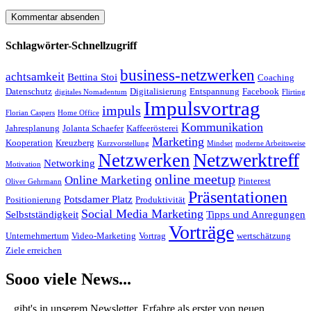
Schlagwörter-Schnellzugriff
business-netzwerken
achtsamkeit
Bettina Stoi
Coaching
Datenschutz
Digitalisierung
Entspannung
Facebook
digitales Nomadentum
Flirting
Impulsvortrag
impuls
Florian Caspers
Home Office
Kommunikation
Jahresplanung
Jolanta Schaefer
Kaffeerösterei
Marketing
Kooperation
Kreuzberg
Kurzvorstellung
Mindset
moderne Arbeitsweise
Netzwerktreff
Netzwerken
Networking
Motivation
online meetup
Online Marketing
Pinterest
Oliver Gehrmann
Präsentationen
Potsdamer Platz
Positionierung
Produktivität
Social Media Marketing
Selbstständigkeit
Tipps und Anregungen
Vorträge
Unternehmertum
Video-Marketing
Vortrag
wertschätzung
Ziele erreichen
Sooo viele News...
...gibt's in unserem Newsletter. Erfahre als erster von neuen