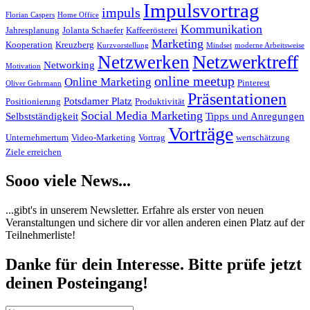
Impulsvortrag
impuls
Florian Caspers
Home Office
Kommunikation
Jahresplanung
Jolanta Schaefer
Kaffeerösterei
Marketing
Kooperation
Kreuzberg
Kurzvorstellung
Mindset
moderne Arbeitsweise
Netzwerktreff
Netzwerken
Networking
Motivation
online meetup
Online Marketing
Pinterest
Oliver Gehrmann
Präsentationen
Potsdamer Platz
Positionierung
Produktivität
Social Media Marketing
Selbstständigkeit
Tipps und Anregungen
Vorträge
Unternehmertum
Video-Marketing
Vortrag
wertschätzung
Ziele erreichen
Sooo viele News...
...gibt's in unserem Newsletter. Erfahre als erster von neuen
Veranstaltungen und sichere dir vor allen anderen einen Platz auf der
Teilnehmerliste!
Danke für dein Interesse. Bitte prüfe jetzt
deinen Posteingang!