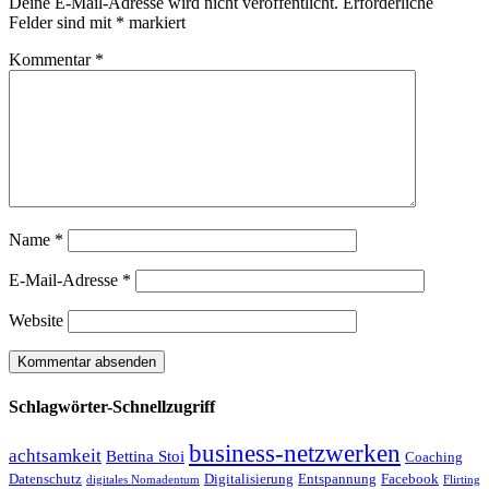
Deine E-Mail-Adresse wird nicht veröffentlicht.
Erforderliche
Felder sind mit
*
markiert
Kommentar
*
Name
*
E-Mail-Adresse
*
Website
Schlagwörter-Schnellzugriff
business-netzwerken
achtsamkeit
Bettina Stoi
Coaching
Datenschutz
Digitalisierung
Entspannung
Facebook
digitales Nomadentum
Flirting