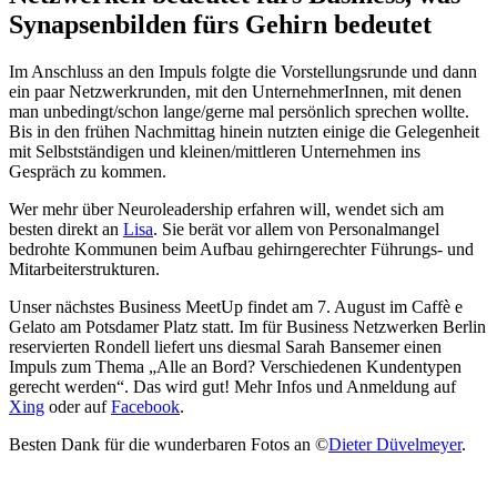
Synapsenbilden fürs Gehirn bedeutet
Im Anschluss an den Impuls folgte die Vorstellungsrunde und dann
ein paar Netzwerkrunden, mit den UnternehmerInnen, mit denen
man unbedingt/schon lange/gerne mal persönlich sprechen wollte.
Bis in den frühen Nachmittag hinein nutzten einige die Gelegenheit
mit Selbstständigen und kleinen/mittleren Unternehmen ins
Gespräch zu kommen.
Wer mehr über Neuroleadership erfahren will, wendet sich am
besten direkt an
Lisa
. Sie berät vor allem von Personalmangel
bedrohte Kommunen beim Aufbau gehirngerechter Führungs- und
Mitarbeiterstrukturen.
Unser nächstes Business MeetUp findet am 7. August im Caffè e
Gelato am Potsdamer Platz statt. Im für Business Netzwerken Berlin
reservierten Rondell liefert uns diesmal Sarah Bansemer einen
Impuls zum Thema „Alle an Bord? Verschiedenen Kundentypen
gerecht werden“. Das wird gut! Mehr Infos und Anmeldung auf
Xing
oder auf
Facebook
.
Besten Dank für die wunderbaren Fotos an ©
Dieter Düvelmeyer
.