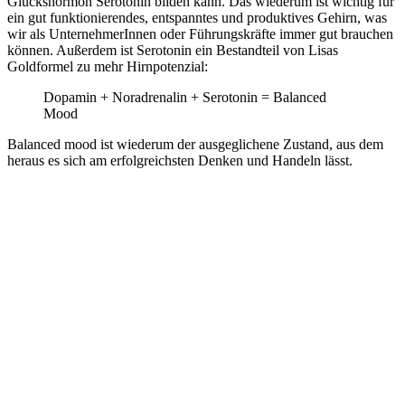
Glückshormon Serotonin bilden kann. Das wiederum ist wichtig für
ein gut funktionierendes, entspanntes und produktives Gehirn, was
wir als UnternehmerInnen oder Führungskräfte immer gut brauchen
können. Außerdem ist Serotonin ein Bestandteil von Lisas
Goldformel zu mehr Hirnpotenzial:
Dopamin + Noradrenalin + Serotonin = Balanced
Mood
Balanced mood ist wiederum der ausgeglichene Zustand, aus dem
heraus es sich am erfolgreichsten Denken und Handeln lässt.