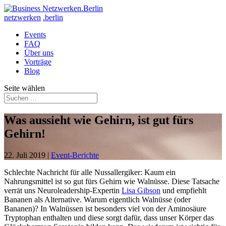
netzwerken
.berlin
Events
FAQ
Über uns
Vorträge
Blog
Seite wählen
Was aussieht wie Gehirn, ist gut fürs
Gehirn!
22. Juli 2019
|
Event-Berichte
Schlechte Nachricht für alle Nussallergiker: Kaum ein
Nahrungsmittel ist so gut fürs Gehirn wie Walnüsse. Diese Tatsache
verrät uns Neuroleadership-Expertin
Lisa Gibson
und empfiehlt
Bananen als Alternative. Warum eigentlich Walnüsse (oder
Bananen)? In Walnüssen ist besonders viel von der Aminosäure
Tryptophan enthalten und diese sorgt dafür, dass unser Körper das