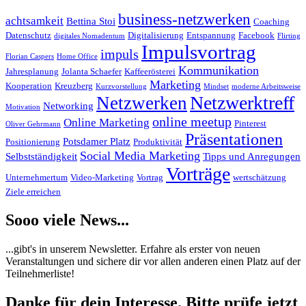
business-netzwerken
achtsamkeit
Bettina Stoi
Coaching
Datenschutz
Digitalisierung
Entspannung
Facebook
digitales Nomadentum
Flirting
Impulsvortrag
impuls
Florian Caspers
Home Office
Kommunikation
Jahresplanung
Jolanta Schaefer
Kaffeerösterei
Marketing
Kooperation
Kreuzberg
Kurzvorstellung
Mindset
moderne Arbeitsweise
Netzwerktreff
Netzwerken
Networking
Motivation
online meetup
Online Marketing
Pinterest
Oliver Gehrmann
Präsentationen
Potsdamer Platz
Positionierung
Produktivität
Social Media Marketing
Selbstständigkeit
Tipps und Anregungen
Vorträge
Unternehmertum
Video-Marketing
Vortrag
wertschätzung
Ziele erreichen
Sooo viele News...
...gibt's in unserem Newsletter. Erfahre als erster von neuen
Veranstaltungen und sichere dir vor allen anderen einen Platz auf der
Teilnehmerliste!
Danke für dein Interesse. Bitte prüfe jetzt