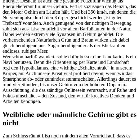
Energie. Deshalb ist auch eine gesunde Fettzufuhr wichtig als
Energielieferant für unser Gehirn. Fett ist sozusagen das Benzin, das
den Motor Gehirn am Laufen hält. Und bei 350 km/h, mit denen die
Nervenimpulse durch den Körper geschickt werden, ist guter
Treibstoff vonnöten. Auch genügend von der richtigen Bewegung
zahlt sich aus. Lisa empfiehlt vor allem Barfußlaufen in der Natur.
Dabei werden extrem viele Synapsen im Gehirn gebildet. Die
vorherrschenden Naturfarben Grün und Braun wirken sich dabei
gleich beruhigend aus. Sogar beruhigender als der Blick auf ein
endloses, ruhiges Meer.
Wer schon barfuß wandert, sollte dafür besser eine Landkarte als ein
Navi benutzen. Denn die Orientierung per Karte und Landschaft
regt den Hypothalamus, eine wichtige „Schaltzentrale“ in unserem
Körper, an. Auch unsere Kreativität profitiert davon, wenn wir das
Smartphone ab- oder zumindest stummschalten. Allerdings dauert es
rund vier Stunden, bis unser Gehirn von der höheren Dopamin-
Ausschüttung, die das ständige Onlinesein verursacht, auf Ruhe und
Fokus umschaltet – den Zustand, den wir für kreatives Denken und
Arbeiten benötigen.
Weibliche oder männliche Gehirne gibt es
nicht
Zum Schluss räumt Lisa noch mit dem alten Vorurteil auf, dass es