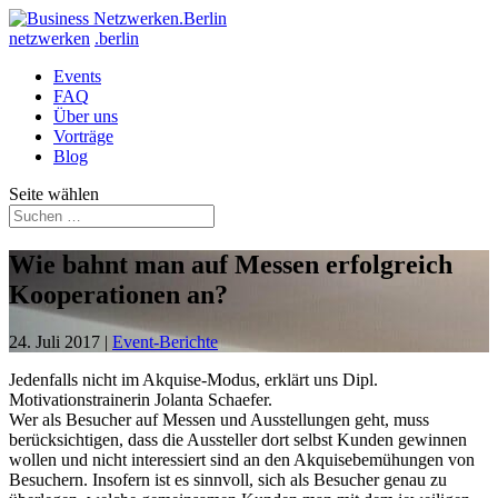
netzwerken
.berlin
Events
FAQ
Über uns
Vorträge
Blog
Seite wählen
Wie bahnt man auf Messen erfolgreich
Kooperationen an?
24. Juli 2017
|
Event-Berichte
Jedenfalls nicht im Akquise-Modus, erklärt uns Dipl.
Motivationstrainerin Jolanta Schaefer.
Wer als Besucher auf Messen und Ausstellungen geht, muss
berücksichtigen, dass die Aussteller dort selbst Kunden gewinnen
wollen und nicht interessiert sind an den Akquisebemühungen von
Besuchern. Insofern ist es sinnvoll, sich als Besucher genau zu