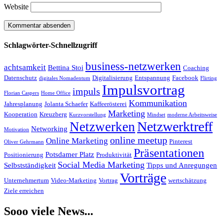
Website
Schlagwörter-Schnellzugriff
business-netzwerken
achtsamkeit
Bettina Stoi
Coaching
Datenschutz
Digitalisierung
Entspannung
Facebook
digitales Nomadentum
Flirting
Impulsvortrag
impuls
Florian Caspers
Home Office
Kommunikation
Jahresplanung
Jolanta Schaefer
Kaffeerösterei
Marketing
Kooperation
Kreuzberg
Kurzvorstellung
Mindset
moderne Arbeitsweise
Netzwerktreff
Netzwerken
Networking
Motivation
online meetup
Online Marketing
Pinterest
Oliver Gehrmann
Präsentationen
Potsdamer Platz
Positionierung
Produktivität
Social Media Marketing
Selbstständigkeit
Tipps und Anregungen
Vorträge
Unternehmertum
Video-Marketing
Vortrag
wertschätzung
Ziele erreichen
Sooo viele News...